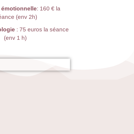
n émotionnelle
: 160 € la
éance (env 2h)
ologie
: 75 euros la séance
(env 1 h)