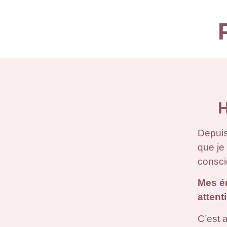
H
Depuis
que je 
consci
Mes ém
attent
C’est 