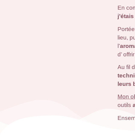
En com
j’étai
Portée
lieu, pu
l’
arom
d’ off
Au fil
techni
leurs 
Mon ob
outils
Ensemb