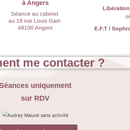
à Angers
Libératio
Séance au cabinet
s
au 18 rue Louis Gain
49100 Angers
E.F.T / Sophr
nt me contacter ?
Séances uniquement
sur RDV