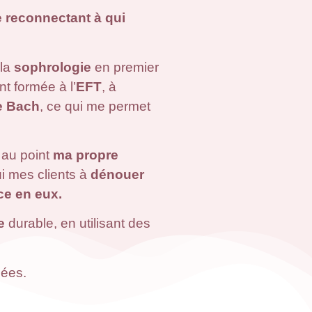
 reconnectant à qui
 la
sophrologie
en premier
t formée à l’
EFT
, à
e Bach
, ce qui me permet
 au point
ma propre
ui mes clients à
dénouer
nce en eux.
e
durable, en utilisant des
iées.